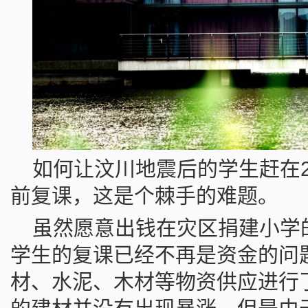
如何让汶川地震后的学生赶在2
前复课，这是个棘手的难题。
集装箱房屋网
虽然愿意出钱在灾区捐建小学
学生的复课已经不再是资金的问
材、水泥、木材等物资供应进行