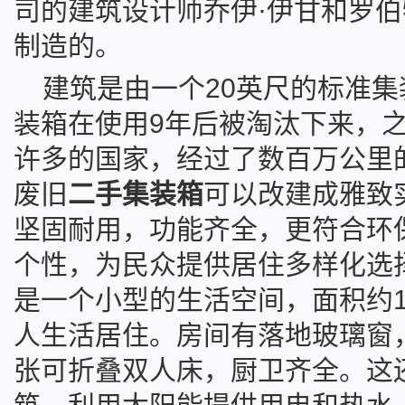
司的建筑设计师乔伊·伊甘和罗伯
制造的。
建筑是由一个20英尺的标准
装箱在使用9年后被淘汰下来，
许多的国家，经过了数百万公里
废旧
二手集装箱
可以改建成雅致
坚固耐用，功能齐全，更符合环
个性，为民众提供居住多样化选
集装箱房屋网
是一个小型的生活空间，面积约1
人生活居住。房间有落地玻璃窗
张可折叠双人床，厨卫齐全。这